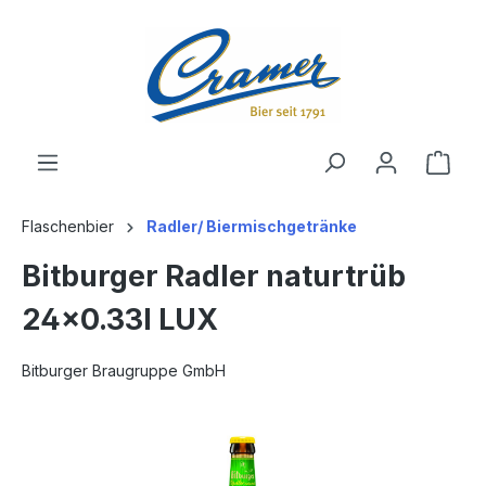
alt springen
Ware
Flaschenbier
Radler/ Biermischgetränke
Bitburger Radler naturtrüb
24x0.33l LUX
Bitburger Braugruppe GmbH
Bildergalerie überspringen