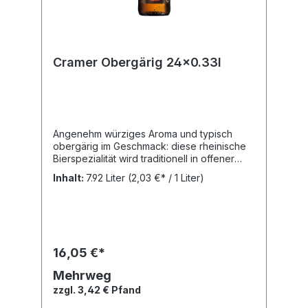
Cramer Obergärig 24x0.33l
Angenehm würziges Aroma und typisch
obergärig im Geschmack: diese rheinische
Bierspezialität wird traditionell in offener
Gärung und nach dem Reinheitsgebot von
Inhalt:
7.92 Liter
(2,03 €* / 1 Liter)
1516 gebraut. Bei den wertvollen Zutaten
achten wir auf regionale Herkunft.Ein
Genuss an Bierkultur.Nährwertangaben:
Brennwert: 169 kJ, Fett: 0,0 g, Gesättigte
Fettsäuren: 0.0 g, Kohlenhydrate: 2,1 g,
Zucker: 0,0 g, Eiweiß: 0,4 g, Salz: 0,003
16,05 €*
gZutaten: Wasser, GERSTENMALZ, Hopfen
Alkohol: 4,8 vol. % Alk.
Mehrweg
zzgl. 3,42 € Pfand