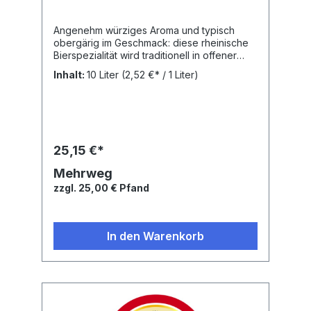
Angenehm würziges Aroma und typisch
obergärig im Geschmack: diese rheinische
Bierspezialität wird traditionell in offener
Gärung und nach dem Reinheitsgebot von
Inhalt:
10 Liter
(2,52 €* / 1 Liter)
1516 gebraut. Bei den wertvollen Zutaten
achten wir auf regionale Herkunft.Ein
Genuss an Bierkultur.Nährwertangaben:
Brennwert: 169 kJ, Fett: 0,0 g, Gesättigte
Fettsäuren: 0.0 g, Kohlenhydrate: 2,1 g,
Zucker: 0,0 g, Eiweiß: 0,4 g, Salz: 0,003
25,15 €*
gZutaten: Wasser, GERSTENMALZ, Hopfen
Alkohol: 4,8 vol. % Alk.
Mehrweg
zzgl. 25,00 € Pfand
In den Warenkorb