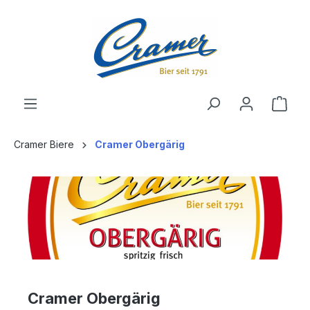
alt springen
Ware
Cramer Biere
Cramer Obergärig
Cramer Obergärig