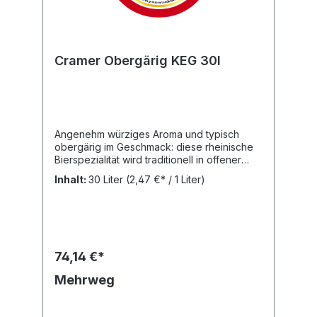
Cramer Obergärig KEG 30l
Angenehm würziges Aroma und typisch
obergärig im Geschmack: diese rheinische
Bierspezialität wird traditionell in offener
Gärung und nach dem Reinheitsgebot von
Inhalt:
30 Liter
(2,47 €* / 1 Liter)
1516 gebraut. Bei den wertvollen Zutaten
achten wir auf regionale Herkunft.Ein
Genuss an Bierkultur.Nährwertangaben:
Brennwert: 169 kJ, Fett: 0,0 g, Gesättigte
Fettsäuren: 0.0 g, Kohlenhydrate: 2,1 g,
Zucker: 0,0 g, Eiweiß: 0,4 g, Salz: 0,003
74,14 €*
gZutaten: Wasser, GERSTENMALZ, Hopfen
Alkohol: 4,8 vol. % Alk.
Mehrweg