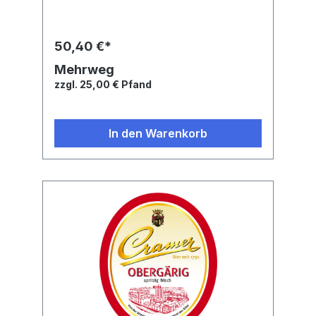
Genuss an Bierkultur.Nährwertangaben:
Brennwert: 169 kJ, Fett: 0,0 g, Gesättigte
Fettsäuren: 0.0 g, Kohlenhydrate: 2,1 g,
Zucker: 0,0 g, Eiweiß: 0,4 g, Salz: 0,003
50,40 €*
gZutaten: Wasser, GERSTENMALZ, Hopfen
Alkohol: 4,8 vol. % Alk.
Mehrweg
zzgl. 25,00 € Pfand
In den Warenkorb