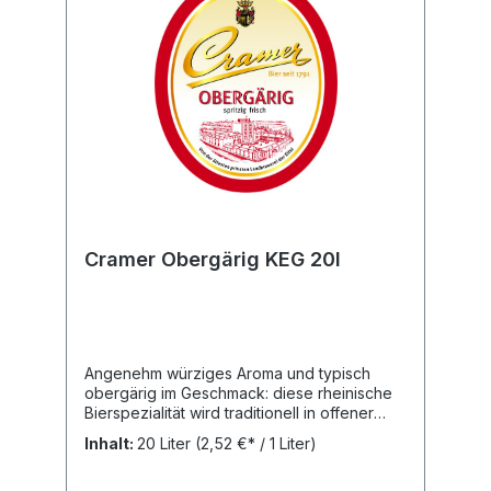
Cramer Obergärig KEG 20l
Angenehm würziges Aroma und typisch
obergärig im Geschmack: diese rheinische
Bierspezialität wird traditionell in offener
Gärung und nach dem Reinheitsgebot von
Inhalt:
20 Liter
(2,52 €* / 1 Liter)
1516 gebraut. Bei den wertvollen Zutaten
achten wir auf regionale Herkunft.Ein