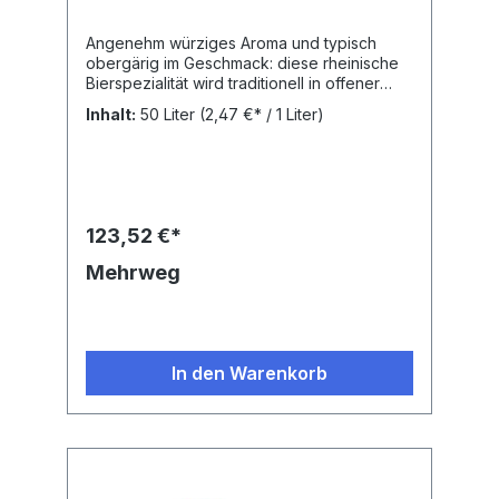
Angenehm würziges Aroma und typisch
obergärig im Geschmack: diese rheinische
Bierspezialität wird traditionell in offener
Gärung und nach dem Reinheitsgebot von
Inhalt:
50 Liter
(2,47 €* / 1 Liter)
1516 gebraut. Bei den wertvollen Zutaten
achten wir auf regionale Herkunft.Ein
Genuss an Bierkultur.Nährwertangaben:
Brennwert: 169 kJ, Fett: 0,0 g, Gesättigte
Fettsäuren: 0.0 g, Kohlenhydrate: 2,1 g,
Zucker: 0,0 g, Eiweiß: 0,4 g, Salz: 0,003
123,52 €*
gZutaten: Wasser, GERSTENMALZ, Hopfen
Alkohol: 4,8 vol. % Alk.
Mehrweg
In den Warenkorb