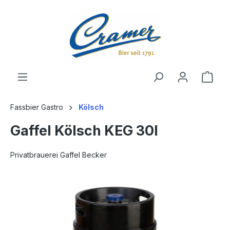
alt springen
Ware
Fassbier Gastro
Kölsch
Gaffel Kölsch KEG 30l
Privatbrauerei Gaffel Becker
Bildergalerie überspringen