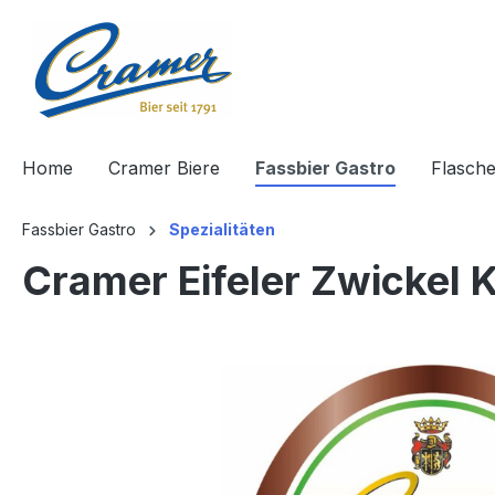
springen
Zur Hauptnavigation springen
Home
Cramer Biere
Fassbier Gastro
Flasche
Fassbier Gastro
Spezialitäten
Cramer Eifeler Zwickel 
Bildergalerie überspringen