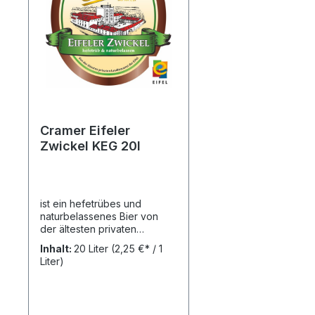
Cramer Eifeler
Zwickel KEG 20l
ist ein hefetrübes und
naturbelassenes Bier von
der ältesten privaten
Landbrauerei der Eifel.Das
Inhalt:
20 Liter
(2,25 €* / 1
sorgfältig ausgewählte
Liter)
Getreide stammt aus Eifeler
Anbau. Die behutsame Bitter-
und Aromahopfung gibt
unserem Bier eine milde