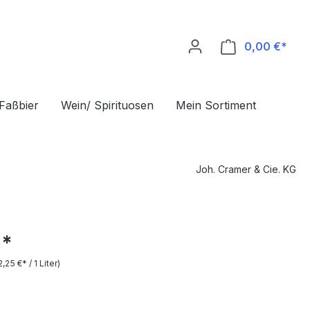
0,00 €*
Ware
Faßbier
Wein/ Spirituosen
Mein Sortiment
Joh. Cramer & Cie. KG
€*
2,25 €* / 1 Liter)