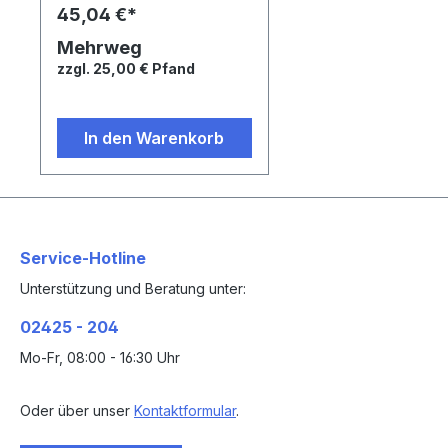
Bittere. Durch die Zugabe
45,04 €*
obergäriger Hefe ist das Bier
dezent fruchtig. Dank des
Mehrweg
Einsatzes einer
zzgl. 25,00 € Pfand
wohldosierten Komposition
von Pilsener und Münchner
Malz sowie Karamalz
entsteht die goldgelbe
In den Warenkorb
Farbe.Ein Genuss an
Bierkultur!Alkoholgehalt: 4,9
Vol.-%Zutaten: Wasser,
Eifeler GERSTENMALZ,
Aromahopfen, Hefe Alkohol:
4,9 vol. % Alk.
Service-Hotline
Unterstützung und Beratung unter:
02425 - 204
Mo-Fr, 08:00 - 16:30 Uhr
Oder über unser
Kontaktformular
.