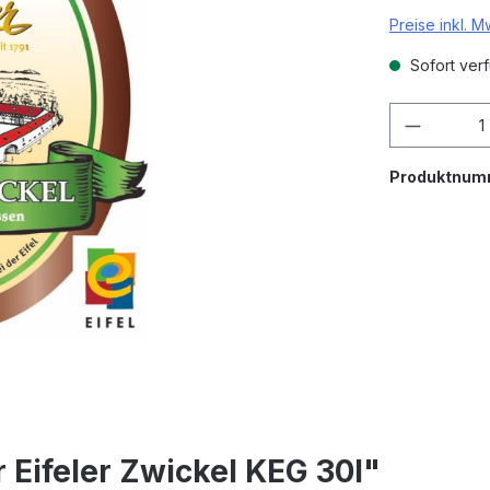
Preise inkl. 
Sofort verf
Produkt
Produktnum
Eifeler Zwickel KEG 30l"