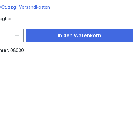
MwSt. zzgl. Versandkosten
ügbar.
 Anzahl: Gib den gewünschten Wert ein 
In den Warenkorb
mer:
08030