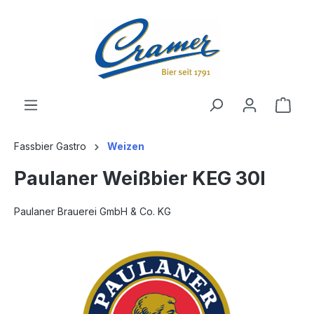
alt springen
Ware
Fassbier Gastro
Weizen
Paulaner Weißbier KEG 30l
Paulaner Brauerei GmbH & Co. KG
Bildergalerie überspringen