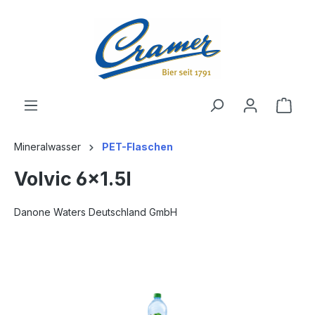
alt springen
Ware
Mineralwasser
PET-Flaschen
Volvic 6x1.5l
Danone Waters Deutschland GmbH
Bildergalerie überspringen