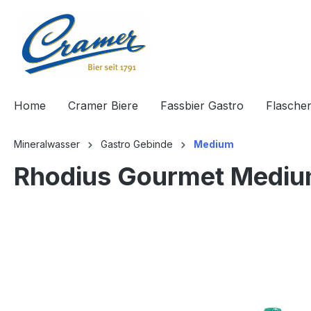
springen
Zur Hauptnavigation springen
Home
Cramer Biere
Fassbier Gastro
Flasche
Mineralwasser
Gastro Gebinde
Medium
Rhodius Gourmet Mediu
Bildergalerie überspringen