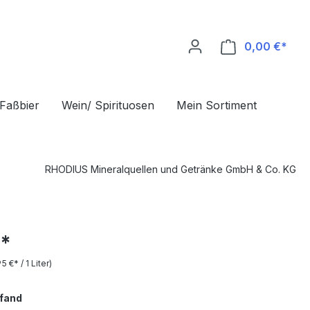
0,00 €*
Ware
Faßbier
Wein/ Spirituosen
Mein Sortiment
RHODIUS Mineralquellen und Getränke GmbH & Co. KG
€*
95 €* / 1 Liter)
Pfand