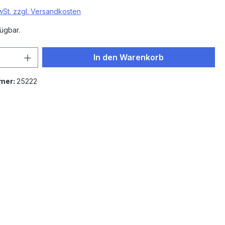
MwSt. zzgl. Versandkosten
ügbar.
 Anzahl: Gib den gewünschten Wert ein 
In den Warenkorb
mer:
25222