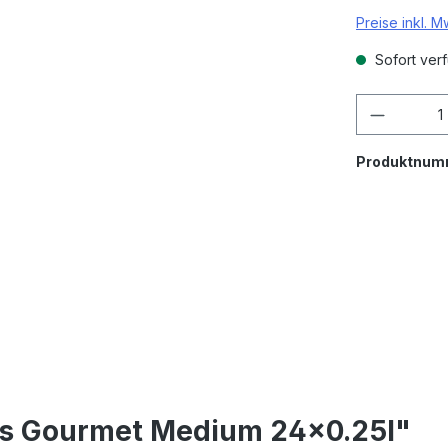
Preise inkl. 
Sofort verf
Produkt
Produktnum
us Gourmet Medium 24x0.25l"