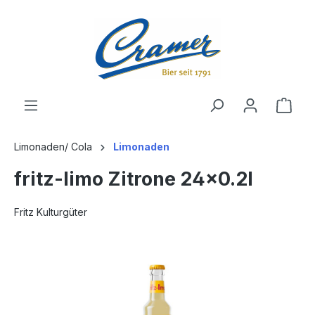
alt springen
Ware
Limonaden/ Cola
Limonaden
fritz-limo Zitrone 24x0.2l
Fritz Kulturgüter
Bildergalerie überspringen